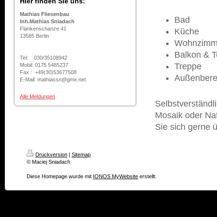
Hier finden Sie uns:
Mathias Fliesenbau
Bad
Inh.Mathias Sniadach
Flankenschanze 41
Küche
13585 Berlin
Wohnzimm
Balkon & T
Tel: 030/35108942
Treppe
Mobil: 0175 5485237
Fax : +49(30)53677508
Außenbere
E-Mail: mathiassn@gmx.net
Alle Meldungen
Selbstverständl
Mosaik oder Na
Sie sich gerne 
Druckversion
|
Sitemap
© Maciej Sniadach
Diese Homepage wurde mit
IONOS MyWebsite
erstellt.