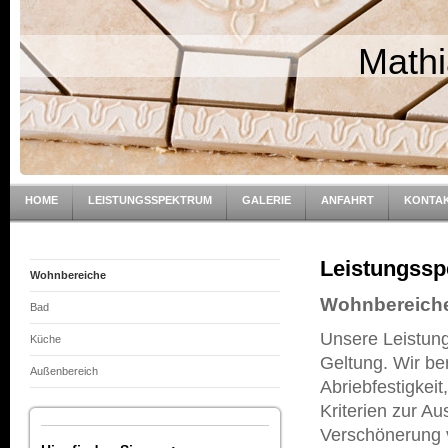
Mathi
HOME
LEISTUNGSSPEKTRUM
GALERIE
ANFAHRT
KONTA
Leistungss
Wohnbereiche
Wohnbereich
Bad
Unsere Leistun
Küche
Geltung. Wir be
Außenbereich
Abriebfestigkei
Kriterien zur Au
Verschönerung 